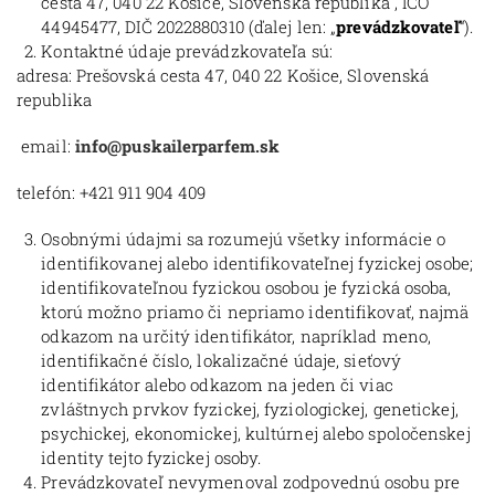
cesta 47, 040 22 Košice, Slovenská republika , IČO
44945477, DIČ 2022880310 (ďalej len: „
prevádzkovateľ
“).
Kontaktné údaje prevádzkovateľa sú:
adresa: Prešovská cesta 47, 040 22 Košice, Slovenská
republika
email:
info@puskailerparfem.sk
telefón: +421 911 904 409
Osobnými údajmi sa rozumejú všetky informácie o
identifikovanej alebo identifikovateľnej fyzickej osobe;
identifikovateľnou fyzickou osobou je fyzická osoba,
ktorú možno priamo či nepriamo identifikovať, najmä
odkazom na určitý identifikátor, napríklad meno,
identifikačné číslo, lokalizačné údaje, sieťový
identifikátor alebo odkazom na jeden či viac
zvláštnych prvkov fyzickej, fyziologickej, genetickej,
psychickej, ekonomickej, kultúrnej alebo spoločenskej
identity tejto fyzickej osoby.
Prevádzkovateľ nevymenoval zodpovednú osobu pre